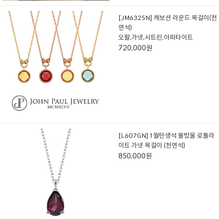
[JM6325N] 캐보션 라운드 목걸이(천
연석)
오팔,가넷,시트린,아파타이트
720,000원
[L607GN] 1월탄생석 물방울 로돌라
이트 가넷 목걸이 (천연석)
850,000원