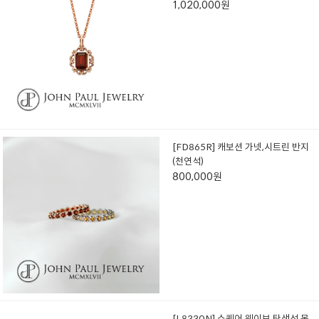
1,020,000원
[FD865R] 캐보션 가넷,시트린 반지
(천연석)
800,000원
[L8330N] 스퀘어 웨이브 탄생석 목