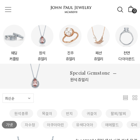
0
웨딩
원석
진주
패션
천연
커플링
쥬얼리
쥬얼리
쥬얼리
다이아몬드
Special Gemstone
원석 쥬얼리
원석종류
목걸이
반지
귀걸이
팔찌/발찌
가넷
자수정
아쿠아마린
유색다이아
에메랄드
루비