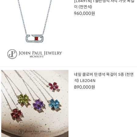
[L6491N] 1월탄생석 사각 가넷 목걸
이 (천연석)
960,000원
네잎 클로버 탄생석 목걸이 5종 (천연
석) L8204N
890,000원