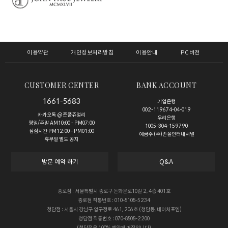
이용약관
개인정보처리방침
이용안내
PC버전
CUSTOMER CENTER
BANK ACCOUNT
1661-5683
기업은행
002-119674-04-019
카카오톡 @존폴쥬얼리
우리은행
평일/주말 AM10:00 - PM07:00
1005-304-159790
점심시간 PM12:00 - PM01:00
예금주 (주)존폴인터내셔널
휴무일 별도 공지
방문 예약 하기
Q&A
종로점 : 서울특별시 종로구 돈화문로10길 2, 4층 401호
종로점 직통번호 : 010-8108-5234
청담점 : 서울시 강남구 압구정로 461, 206호 (청담동, 네이처포엠)
청담점 직통번호 : 070-8808-2200
(청담점은 100% 예약제 매장입니다)