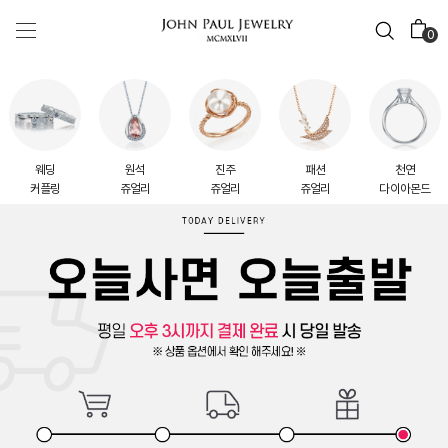
0
웨딩
원석
진주
패션
천연
커플링
쥬얼리
쥬얼리
쥬얼리
다이아몬드