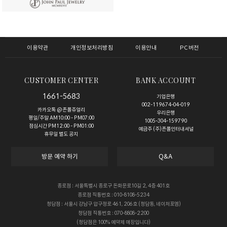
이용약관
개인정보처리방침
이용안내
PC버전
CUSTOMER CENTER
BANK ACCOUNT
1661-5683
기업은행
002-119674-04-019
카카오톡 @존폴쥬얼리
우리은행
평일/주말 AM10:00 - PM07:00
1005-304-159790
점심시간 PM12:00 - PM01:00
예금주 (주)존폴인터내셔널
휴무일 별도 공지
방문 예약 하기
Q&A
종로점 : 서울특별시 종로구 돈화문로10길 2, 4층 401호
종로점 직통번호 : 010-8108-5234
청담점 : 서울시 강남구 압구정로 461, 206호 (청담동, 네이처포엠)
청담점 직통번호 : 070-8808-2200
(청담점은 100% 예약제 매장입니다)