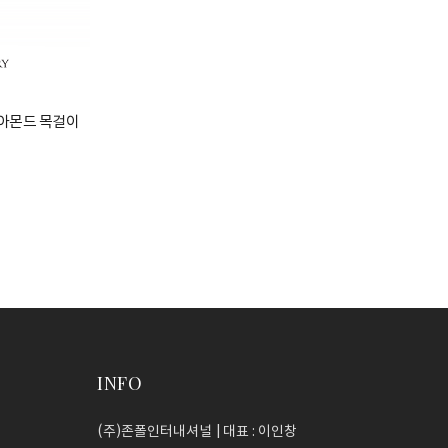
다이아몬드 목걸이
INFO
(주)존폴인터내셔널 | 대표 : 이인창