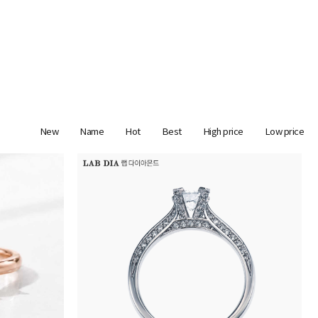
New
Name
Hot
Best
High price
Low price