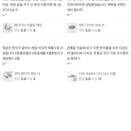
어요. 비싼 값을 주고 산 반지 이왕이면 매~일
프라이빗하게 상담받았습니다. 백화점 브랜드
끼고다닐 수
대비 합리적
노**
박**
랩다이아 커플링 웨딩
엔틱 다이아 여성 반
평점
5.0
리뷰
6
평점
5.0
리뷰
4
똑같은 반지가 없어서 제일 비슷한 제품으로 리
존폴을 처음에 보고 다른 반지들을 보러 다녔는
뷰합니다 #존폴쥬얼리 #종로예물 #결혼반지 #
데 퀄리티와 디자인, 착용감 모두 가장 우수했어
웨딩밴드 #종
요 맘에 드
김**
이**
엔틱 베이직 웨딩 커
THE RARA CR1346 커플
평점
5.0
리뷰
5
평점
5.0
리뷰
11
네이버 방문하고 방문했어요. 존폴만의 고급스
단정하고 예쁜 디자인인데 착용감도 편안해서
러운 그리고 유니크한 신랑 웨딩링을 찾아 계약
선택했어요. 상담도 편안하고 즐거웠습니다.
하고 왔어요
리*
강**
엔틱 남성 반지 LAC02
THE RARA CR1346 커플
평점
5.0
리뷰
4
평점
5.0
리뷰
11