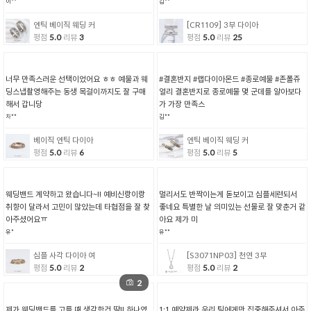
이**
김**
엔틱 베이직 웨딩 커
[CR1109] 3부 다이아
평점
5.0
리뷰
3
평점
5.0
리뷰
25
너무 만족스러운 선택이었어요 ㅎㅎ 예물과 웨
#결혼반지 #랩다이아몬드 #종로예물 #존폴쥬
딩스냅촬영해주는 동생 목걸이까지도 잘 구매
얼리 결혼반지로 종로예물 몇 군데를 알아보다
해서 갑니당
가 가장 만족스
차**
김**
베이직 엔틱 다이아
엔틱 베이직 웨딩 커
평점
5.0
리뷰
6
평점
5.0
리뷰
5
웨딩밴드 계약하고 왔습니다~!! 예비신랑이랑
멀리서도 반짝이는게 돋보이고 심플세련되서
취향이 달라서 고민이 많았는데 타협점을 잘 찾
좋네요 특별한 날 의미있는 선물로 잘 맞춘거 같
아주셨어요ㅠ
아요 제가 미
유*
유**
심플 사각 다이아 여
[S3071NP03] 천연 3부
평점
5.0
리뷰
2
평점
5.0
리뷰
2
2
제가 웨딩밴드를 고를 때 생각한건 딱!! 하나였
1:1 예약제라 우리 팀에게만 집중해주셔서 아주