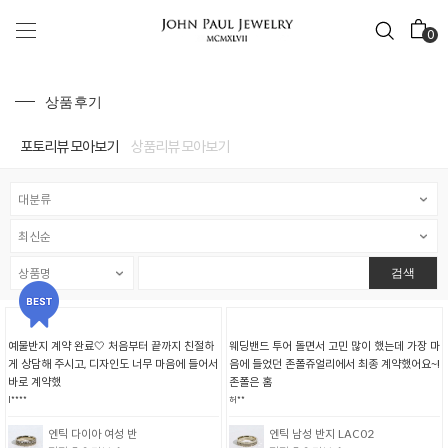
0
상품후기
포토리뷰 모아보기
상품리뷰 모아보기
검색
예물반지 계약 완료🤍 처음부터 끝까지 친절하
웨딩밴드 투어 돌면서 고민 많이 했는데 가장 마
게 상담해 주시고, 디자인도 너무 마음에 들어서
음에 들었던 존폴쥬얼리에서 최종 계약했어요~!
바로 계약했
존폴은 홈
I****
허**
엔틱 다이아 여성 반
엔틱 남성 반지 LAC02