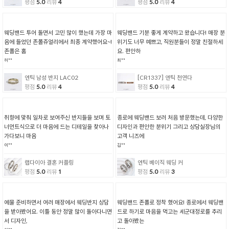
평점
5.0
리뷰
4
평점
5.0
리뷰
4
웨딩밴드 투어 돌면서 고민 많이 했는데 가장 마
웨딩밴드 기분 좋게 계약하고 왔습니다! 매장 분
음에 들었던 존폴쥬얼리에서 최종 계약했어요~!
위기도 너무 예쁘고, 직원분들이 정말 친절하세
존폴은 홈
요. 편안하
허**
최**
엔틱 남성 반지 LAC02
[CR1337] 엔틱 천연다
평점
5.0
리뷰
4
평점
5.0
리뷰
4
취향에 맞춰 일차로 보여주신 반지들을 보며 토
종로에 웨딩밴드 보러 처음 방문했는데, 다양한
너먼트식으로 더 마음에 드는 디테일을 찾아나
디자인과 편안한 분위기 그리고 상담실장님의
가다보니 마음
고객 니즈에
이**
김**
랩다이아 결혼 커플링
엔틱 베이직 웨딩 커
평점
5.0
리뷰
1
평점
5.0
리뷰
3
예물 준비하면서 여러 매장에서 웨딩반지 상담
웨딩밴드 존폴로 정착 했어요! 종로에서 웨딩밴
을 받아봤어요. 이틀 동안 정말 많이 돌아다니면
드로 하기로 마음을 먹고는 세군대정로를 추리
서 디자인,
고 돌아봤는