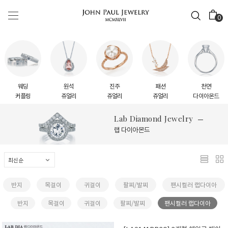
0
웨딩
원석
진주
패션
천연
커플링
쥬얼리
쥬얼리
쥬얼리
다이아몬드
Lab Diamond Jewelry
랩 다이아몬드
반지
목걸이
귀걸이
팔찌/발찌
팬시컬러 랩다이아
반지
목걸이
귀걸이
팔찌/발찌
팬시컬러 랩다이아