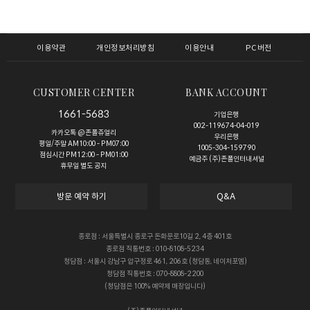
이용약관
개인정보처리방침
이용안내
PC버전
CUSTOMER CENTER
BANK ACCOUNT
1661-5683
기업은행
002-119674-04-019
카카오톡 @존폴쥬얼리
우리은행
평일/주말 AM10:00 - PM07:00
1005-304-159790
점심시간 PM12:00 - PM01:00
예금주 (주)존폴인터내셔널
휴무일 별도 공지
방문 예약 하기
Q&A
종로점 : 서울특별시 종로구 돈화문로10길 2, 4층 401호
종로점 직통번호 : 010-8108-5234
청담점 : 서울시 강남구 압구정로 461, 206호 (청담동, 네이처포엠)
청담점 직통번호 : 070-8808-2200
(청담점은 100% 예약제 매장입니다)