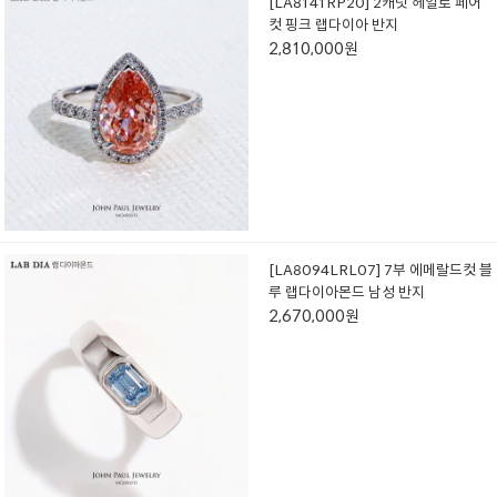
[LA8141RP20] 2캐럿 헤일로 페어
컷 핑크 랩다이아 반지
2,810,000원
[LA8094LRL07] 7부 에메랄드컷 블
루 랩다이아몬드 남성 반지
2,670,000원