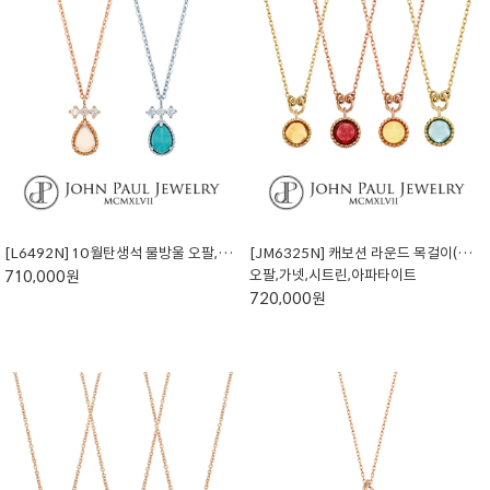
[L6492N] 10월탄생석 물방울 오팔,터키석 목걸이 (천연석)
[JM6325N] 캐보션 라운드 목걸이(천연석)
오팔,가넷,시트린,아파타이트
710,000원
720,000원