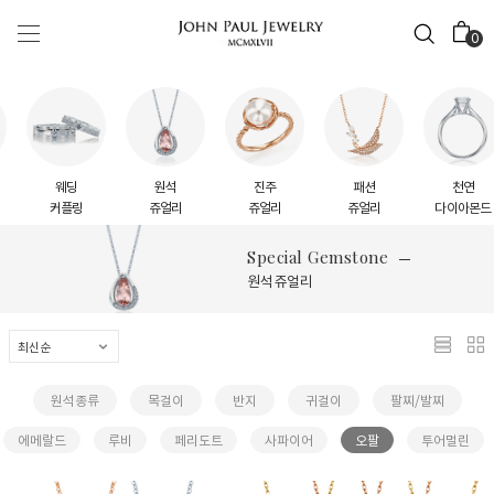
0
웨딩
원석
진주
패션
천연
커플링
쥬얼리
쥬얼리
쥬얼리
다이아몬드
Special Gemstone
원석 쥬얼리
원석종류
목걸이
반지
귀걸이
팔찌/발찌
에메랄드
루비
페리도트
사파이어
오팔
투어멀린