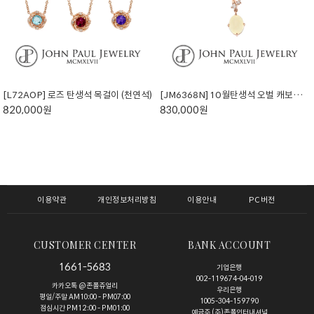
[L72AOP] 로즈 탄생석 목걸이 (천연석)
[JM6368N] 10월탄생석 오벌 캐보션 오팔 목걸이 (천연석)
820,000원
830,000원
이용약관
개인정보처리방침
이용안내
PC버전
CUSTOMER CENTER
BANK ACCOUNT
1661-5683
기업은행
002-119674-04-019
카카오톡 @존폴쥬얼리
우리은행
평일/주말 AM10:00 - PM07:00
1005-304-159790
점심시간 PM12:00 - PM01:00
예금주 (주)존폴인터내셔널