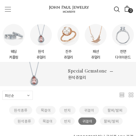
0
웨딩
원석
진주
패션
천연
커플링
쥬얼리
쥬얼리
쥬얼리
다이아몬드
Special Gemstone
원석 쥬얼리
원석종류
목걸이
반지
귀걸이
팔찌/발찌
원석종류
목걸이
반지
귀걸이
팔찌/발찌