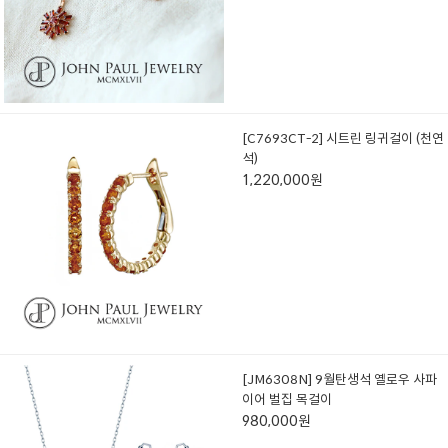
[C7693CT-2] 시트린 링귀걸이 (천연
석)
1,220,000원
[JM6308N] 9월탄생석 옐로우 사파
이어 벌집 목걸이
980,000원