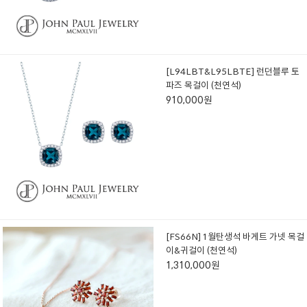
[L94LBT&L95LBTE] 런던블루 토
파즈 목걸이 (천연석)
910,000원
[FS66N] 1월탄생석 바게트 가넷 목걸
이&귀걸이 (천연석)
1,310,000원