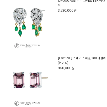
[JP0007SE] 미니 그리프 18K 귀걸
이
3,530,000원
[L82SNE] 스퀘어 스피넬 18K귀걸이
(천연석)
860,000원