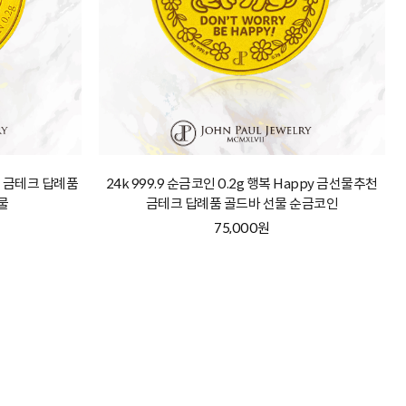
어요 금테크 답례품
24k 999.9 순금코인 0.2g 행복 Happy 금선물추천
물
금테크 답례품 골드바 선물 순금코인
75,000원