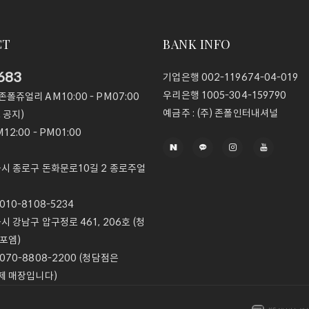
CT
BANK INFO
683
기업은행
002-119674-04-019
우리은행
1005-304-159790
@존폴쥬얼리
AM10:00 - PM07:00
예금주 :
(주) 존폴인터내셔널
 공지)
12:00 - PM01:00
울시 종로구 돈화문로10길 2 종로주얼
10-8108-5234
울시 강남구 압구정로 461, 206호 (청
포엠)
070-8808-2200 (청담점은
제 매장입니다)