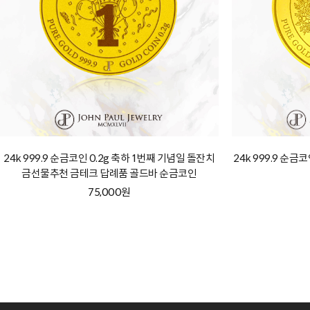
24k 999.9 순금코인 0.2g 축하 1번째 기념일 돌잔치
24k 999.9 순금
금선물추천 금테크 답례품 골드바 순금코인
75,000원