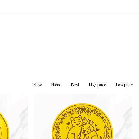
New
Name
Best
High price
Low price