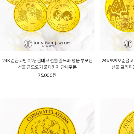
24K 순금코인 0.2g 금테크 선물 골드바 행운 부모님
24k 999.9 순
선물 금모으기 풀패키지 단체주문
선물 프리미
75,000원