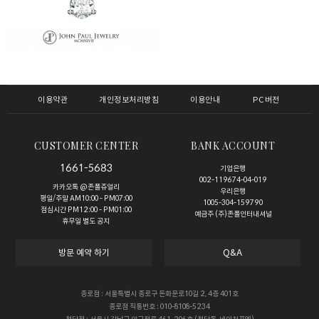
이용약관
개인정보처리방침
이용안내
PC버전
CUSTOMER CENTER
BANK ACCOUNT
1661-5683
기업은행
002-119674-04-019
카카오톡 @존폴쥬얼리
우리은행
평일/주말 AM10:00 - PM07:00
1005-304-159790
점심시간 PM12:00 - PM01:00
예금주 (주)존폴인터내셔널
휴무일 별도 공지
방문 예약 하기
Q&A
종로점 : 서울특별시 종로구 돈화문로10길 2, 4층 401호
종로점 직통번호 : 010-8108-5234
청담점 : 서울시 강남구 압구정로 461, 206호 (청담동, 네이처포엠)