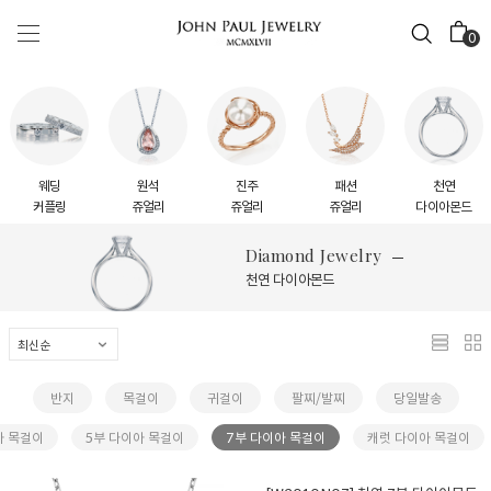
0
웨딩
원석
진주
패션
천연
커플링
쥬얼리
쥬얼리
쥬얼리
다이아몬드
Diamond Jewelry
천연 다이아몬드
반지
목걸이
귀걸이
팔찌/발찌
당일발송
아 목걸이
5부 다이아 목걸이
7부 다이아 목걸이
캐럿 다이아 목걸이