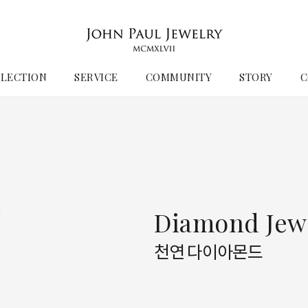
LECTION
SERVICE
COMMUNITY
STORY
C
Diamond Jew
천연 다이아몬드