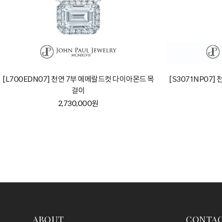
[L700EDN07] 천연 7부 에메랄드컷 다이아몬드 목
[S3071NP07
걸이
2,730,000원
ABOUT
CONTA