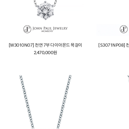
[W3010N07] 천연 7부 다이아몬드 목걸이
[S3071NP08
2,470,000원