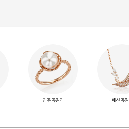
진주 쥬얼리
패션 쥬