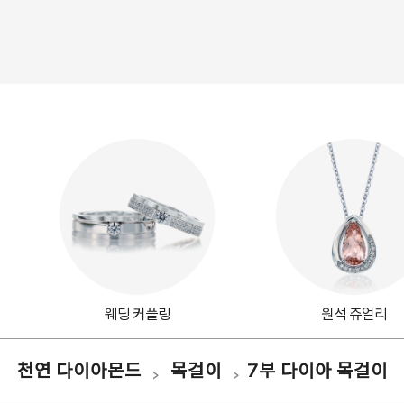
웨딩 커플링
원석 쥬얼리
천연 다이아몬드
목걸이
7부 다이아 목걸이
>
>