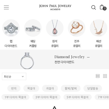
0
랩
웨딩
원석
진주
패션
다이아몬드
커플링
쥬얼리
쥬얼리
쥬얼리
Diamond Jewelry
천연 다이아몬드
반지
목걸이
귀걸이
팔찌/발찌
당일발송
1부 다이아 목걸이
3부 다이아 목걸이
5부 다이아 목걸이
7부 다이