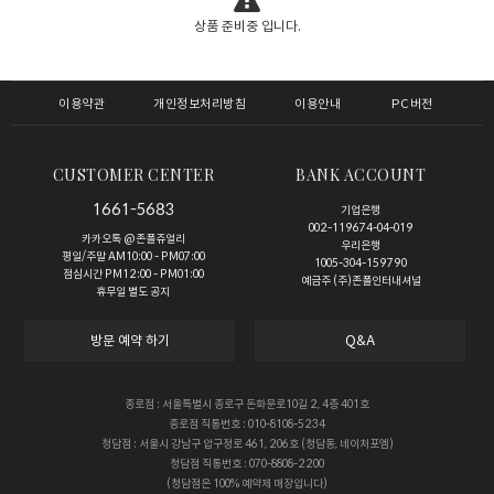
상품 준비중 입니다.
이용약관
개인정보처리방침
이용안내
PC버전
CUSTOMER CENTER
BANK ACCOUNT
1661-5683
기업은행
002-119674-04-019
카카오톡 @존폴쥬얼리
우리은행
평일/주말 AM10:00 - PM07:00
1005-304-159790
점심시간 PM12:00 - PM01:00
예금주 (주)존폴인터내셔널
휴무일 별도 공지
방문 예약 하기
Q&A
종로점 : 서울특별시 종로구 돈화문로10길 2, 4층 401호
종로점 직통번호 : 010-8108-5234
청담점 : 서울시 강남구 압구정로 461, 206호 (청담동, 네이처포엠)
청담점 직통번호 : 070-8808-2200
(청담점은 100% 예약제 매장입니다)