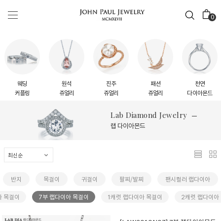
0
웨딩
원석
진주
패션
천연
커플링
쥬얼리
쥬얼리
쥬얼리
다이아몬드
Lab Diamond Jewelry
랩 다이아몬드
반지
목걸이
귀걸이
팔찌/발찌
팬시컬러 랩다이아
아 목걸이
7부 랩다이아 목걸이
1캐럿 랩다이아 목걸이
2캐럿 랩다이아