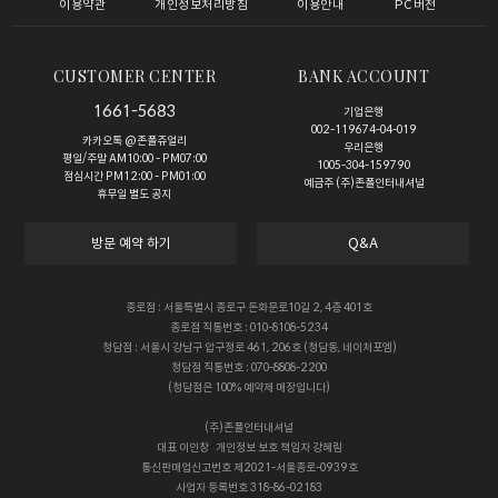
이용약관
개인정보처리방침
이용안내
PC버전
CUSTOMER CENTER
BANK ACCOUNT
1661-5683
기업은행
002-119674-04-019
카카오톡 @존폴쥬얼리
우리은행
평일/주말 AM10:00 - PM07:00
1005-304-159790
점심시간 PM12:00 - PM01:00
예금주 (주)존폴인터내셔널
휴무일 별도 공지
방문 예약 하기
Q&A
종로점 : 서울특별시 종로구 돈화문로10길 2, 4층 401호
종로점 직통번호 : 010-8108-5234
청담점 : 서울시 강남구 압구정로 461, 206호 (청담동, 네이처포엠)
청담점 직통번호 : 070-8808-2200
(청담점은 100% 예약제 매장입니다)
(주)존폴인터내셔널
대표
이인창
개인정보 보호 책임자
강혜림
통신판매업신고번호
제2021-서울종로-0939호
사업자 등록번호
318-86-02183