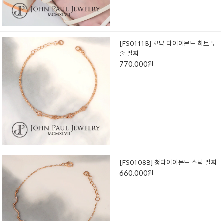
[FS0111B] 꼬냑 다이아몬드 하트 두
줄 팔찌
770,000원
[FS0108B] 청다이아몬드 스틱 팔찌
660,000원