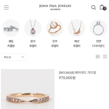
0
웨딩
원석
진주
패션
천연
커플링
쥬얼리
쥬얼리
쥬얼리
다이아몬드
[W534GR] 레이어드 가드링
970,000원