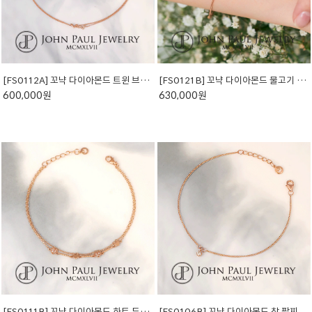
[FS0112A] 꼬냑 다이아몬드 트윈 브이 발찌
[FS0121B] 꼬냑 다이아몬드 물고기 팔찌
600,000원
630,000원
[FS0111B] 꼬냑 다이아몬드 하트 두줄 팔찌
[FS0106B] 꼬냑 다이아몬드 참 팔찌