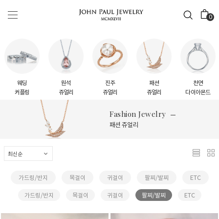
0
웨딩
원석
진주
패션
천연
커플링
쥬얼리
쥬얼리
쥬얼리
다이아몬드
Fashion Jewelry
패션 쥬얼리
가드링/반지
목걸이
귀걸이
팔찌/발찌
ETC
가드링/반지
목걸이
귀걸이
팔찌/발찌
ETC