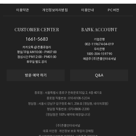
이용약관
개인정보처리방침
이용안내
PC버전
CUSTOMER CENTER
BANK ACCOUNT
1661-5683
기업은행
002-119674-04-019
카카오톡 @존폴쥬얼리
우리은행
평일/주말 AM10:00 - PM07:00
1005-304-159790
점심시간 PM12:00 - PM01:00
예금주 (주)존폴인터내셔널
휴무일 별도 공지
방문 예약 하기
Q&A
종로점 : 서울특별시 종로구 돈화문로10길 2, 4층 401호
종로점 직통번호 : 010-8108-5234
청담점 : 서울시 강남구 압구정로 461, 206호 (청담동, 네이처포엠)
청담점 직통번호 : 070-8808-2200
(청담점은 100% 예약제 매장입니다)
(주)존폴인터내셔널
대표
이인창
개인정보 보호 책임자
강혜림