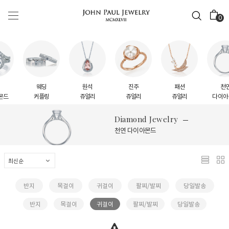
0
웨딩
원석
진주
패션
천연
드
커플링
쥬얼리
쥬얼리
쥬얼리
다이아몬
Diamond Jewelry
천연 다이아몬드
반지
목걸이
귀걸이
팔찌/발찌
당일발송
반지
목걸이
귀걸이
팔찌/발찌
당일발송