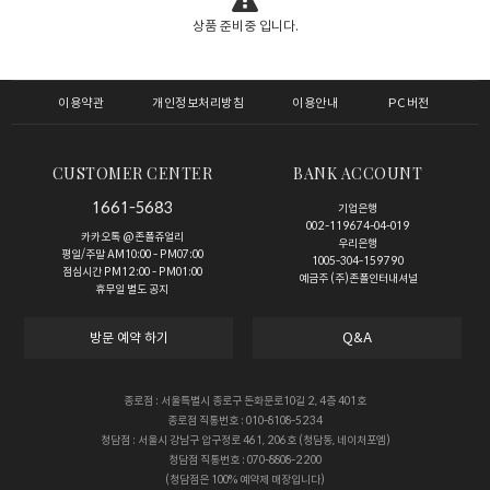
상품 준비중 입니다.
이용약관
개인정보처리방침
이용안내
PC버전
CUSTOMER CENTER
BANK ACCOUNT
1661-5683
기업은행
002-119674-04-019
카카오톡 @존폴쥬얼리
우리은행
평일/주말 AM10:00 - PM07:00
1005-304-159790
점심시간 PM12:00 - PM01:00
예금주 (주)존폴인터내셔널
휴무일 별도 공지
방문 예약 하기
Q&A
종로점 : 서울특별시 종로구 돈화문로10길 2, 4층 401호
종로점 직통번호 : 010-8108-5234
청담점 : 서울시 강남구 압구정로 461, 206호 (청담동, 네이처포엠)
청담점 직통번호 : 070-8808-2200
(청담점은 100% 예약제 매장입니다)