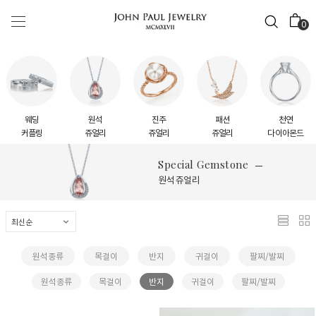
0
웨딩
원석
진주
패션
천연
커플링
쥬얼리
쥬얼리
쥬얼리
다이아몬드
Special Gemstone
원석 쥬얼리
원석종류
목걸이
반지
귀걸이
팔찌/발찌
원석종류
목걸이
반지
귀걸이
팔찌/발찌