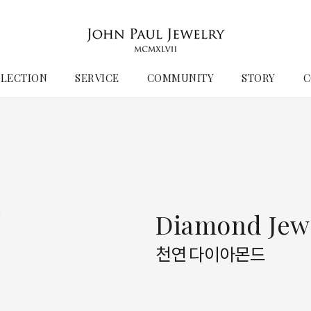
LECTION
SERVICE
COMMUNITY
STORY
C
Diamond Jew
천연 다이아몬드