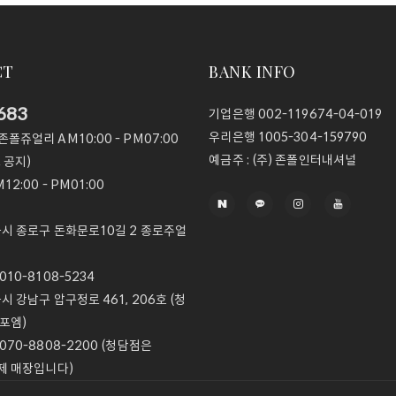
CT
BANK INFO
683
기업은행
002-119674-04-019
우리은행
1005-304-159790
@존폴쥬얼리
AM10:00 - PM07:00
예금주 :
(주) 존폴인터내셔널
 공지)
12:00 - PM01:00
울시 종로구 돈화문로10길 2 종로주얼
10-8108-5234
울시 강남구 압구정로 461, 206호 (청
포엠)
070-8808-2200 (청담점은
제 매장입니다)