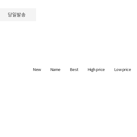
당일발송
New
Name
Best
High price
Low price