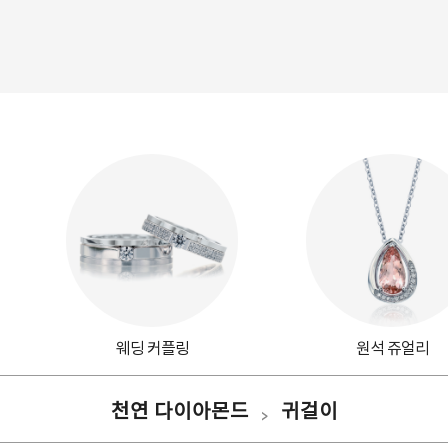
웨딩 커플링
원석 쥬얼리
천연 다이아몬드
귀걸이
>