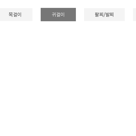
목걸이
귀걸이
팔찌/발찌