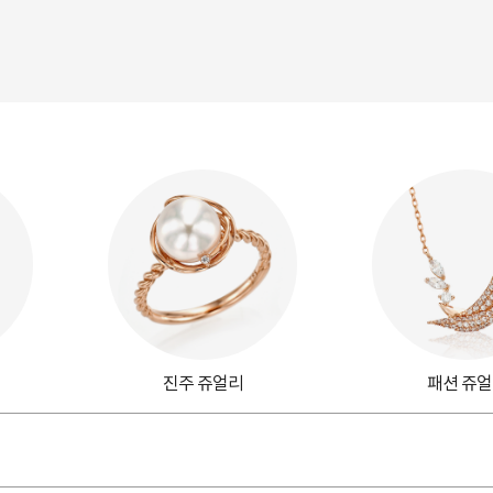
진주 쥬얼리
패션 쥬