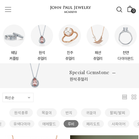
0
웨딩
원석
진주
패션
천연
커플링
쥬얼리
쥬얼리
쥬얼리
다이아몬드
Special Gemstone
원석 쥬얼리
원석종류
목걸이
반지
귀걸이
팔찌/발찌
린
유색다이아
에메랄드
루비
페리도트
사파이어