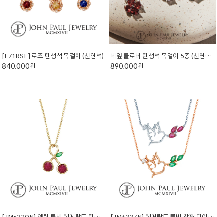
[L71RSE] 로즈 탄생석 목걸이 (천연석)
네잎 클로버 탄생석 목걸이 5종 (천연석) L8204N
840,000원
890,000원
[JM6320N] 엔틱 루비,에메랄드 탄생석 앵두 목걸이 (천연석)
[JM6337N] 에메랄드,루비 참깨 다이아 목걸이 (천연석)