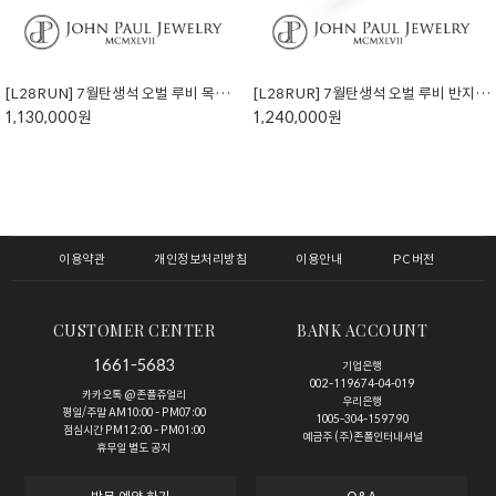
[L28RUN] 7월탄생석 오벌 루비 목걸이 (천연석)
[L28RUR] 7월탄생석 오벌 루비 반지 (천연석)
1,130,000원
1,240,000원
이용약관
개인정보처리방침
이용안내
PC버전
CUSTOMER CENTER
BANK ACCOUNT
1661-5683
기업은행
002-119674-04-019
카카오톡 @존폴쥬얼리
우리은행
평일/주말 AM10:00 - PM07:00
1005-304-159790
점심시간 PM12:00 - PM01:00
예금주 (주)존폴인터내셔널
휴무일 별도 공지