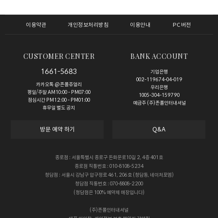
이용약관
개인정보처리방침
이용안내
PC버전
CUSTOMER CENTER
BANK ACCOUNT
1661-5683
기업은행
002-119674-04-019
카카오톡 @존폴쥬얼리
우리은행
평일/주말 AM10:00 - PM07:00
1005-304-159790
점심시간 PM12:00 - PM01:00
예금주 (주)존폴인터내셔널
휴무일 별도 공지
방문 예약 하기
Q&A
종로점 : 서울특별시 종로구 돈화문로10길 2, 4층 401호
종로점 직통번호 : 010-8108-5234
청담점 : 서울시 강남구 압구정로 461, 206호 (청담동, 네이처포엠)
청담점 직통번호 : 070-8808-2200
(청담점은 100% 예약제 매장입니다)
(주)존폴인터내셔널