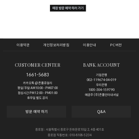
이용약관
개인정보처리방침
이용안내
PC버전
CUSTOMER CENTER
BANK ACCOUNT
1661-5683
기업은행
002-119674-04-019
카카오톡 @존폴쥬얼리
우리은행
평일/주말 AM10:00 - PM07:00
1005-304-159790
점심시간 PM12:00 - PM01:00
예금주 (주)존폴인터내셔널
휴무일 별도 공지
방문 예약 하기
Q&A
종로점 : 서울특별시 종로구 돈화문로10길 2, 4층 401호
종로점 직통번호 : 010-8108-5234