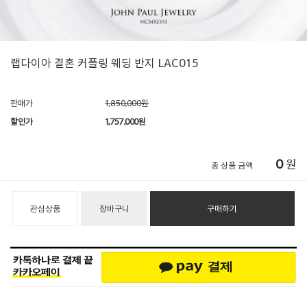
랩다이아 결혼 커플링 웨딩 반지 LAC015
판매가
1,850,000원
할인가
1,757,000
원
0
원
총 상품 금액
관심상품
장바구니
구매하기