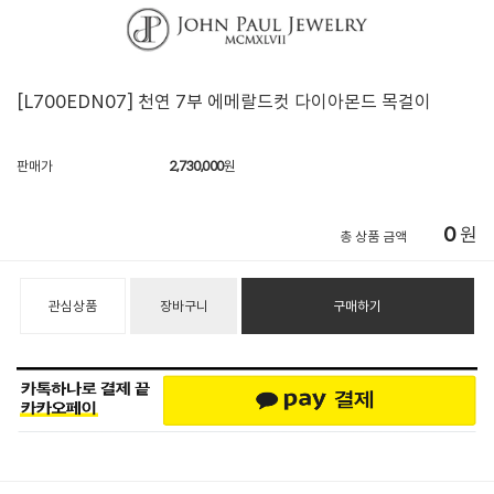
[L700EDN07] 천연 7부 에메랄드컷 다이아몬드 목걸이
판매가
2,730,000
원
0
원
총 상품 금액
관심상품
장바구니
구매하기