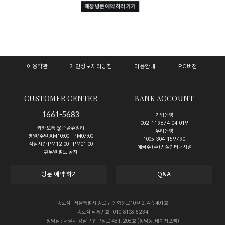
이용약관
개인정보처리방침
이용안내
PC버전
CUSTOMER CENTER
BANK ACCOUNT
1661-5683
기업은행
002-119674-04-019
카카오톡 @존폴쥬얼리
우리은행
평일/주말 AM10:00 - PM07:00
1005-304-159790
점심시간 PM12:00 - PM01:00
예금주 (주)존폴인터내셔널
휴무일 별도 공지
방문 예약 하기
Q&A
종로점 : 서울특별시 종로구 돈화문로10길 2, 4층 401호
종로점 직통번호 : 010-8108-5234
청담점 : 서울시 강남구 압구정로 461, 206호 (청담동, 네이처포엠)