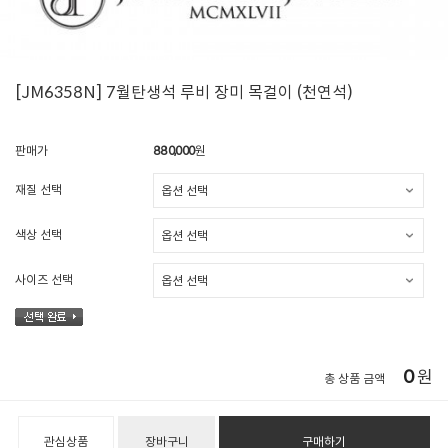
[JM6358N] 7월탄생석 루비 장미 목걸이 (천연석)
판매가
880,000
원
재질 선택
색상 선택
사이즈 선택
0
원
총 상품 금액
관심상품
장바구니
구매하기