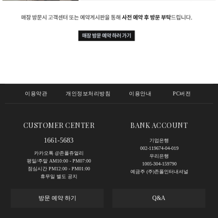
이용약관
개인정보처리방침
이용안내
PC버전
CUSTOMER CENTER
BANK ACCOUNT
1661-5683
기업은행
002-119674-04-019
카카오톡 @존폴쥬얼리
우리은행
평일/주말 AM10:00 - PM07:00
1005-304-159790
점심시간 PM12:00 - PM01:00
예금주 (주)존폴인터내셔널
휴무일 별도 공지
방문 예약 하기
Q&A