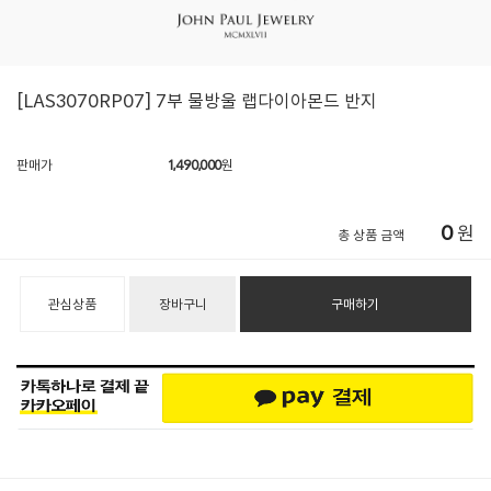
[LAS3070RP07] 7부 물방울 랩다이아몬드 반지
판매가
1,490,000
원
0
원
총 상품 금액
관심상품
장바구니
구매하기