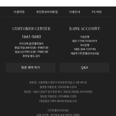
이용약관
개인정보처리방침
이용안내
PC버전
CUSTOMER CENTER
BANK ACCOUNT
1661-5683
기업은행
002-119674-04-019
카카오톡 @존폴쥬얼리
우리은행
평일/주말 AM10:00 - PM07:00
1005-304-159790
점심시간 PM12:00 - PM01:00
예금주 (주)존폴인터내셔널
휴무일 별도 공지
방문 예약 하기
Q&A
종로점 : 서울특별시 종로구 돈화문로10길 2, 4층 401호
종로점 직통번호 : 010-8108-5234
청담점 : 서울시 강남구 압구정로 461, 206호 (청담동, 네이처포엠)
청담점 직통번호 : 070-8808-2200
(청담점은 100% 예약제 매장입니다)
(주)존폴인터내셔널
대표
이인창
개인정보 보호 책임자
강혜림