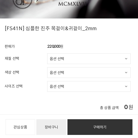
[FS41N] 심플한 진주 목걸이&귀걸이_2mm
판매가
220,000
원
재질 선택
색상 선택
사이즈 선택
0
원
총 상품 금액
관심상품
장바구니
구매하기