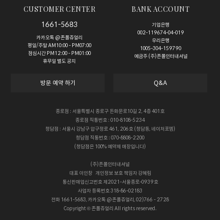
CUSTOMER CENTER
BANK ACCOUNT
1661-5683
기업은행
002-119674-04-019
카카오톡 @존폴쥬얼리
우리은행
평일/주말 AM10:00 - PM07:00
1005-304-159790
점심시간 PM12:00 - PM01:00
예금주 (주)존폴인터내셔널
휴무일 별도 공지
방문 예약 하기
Q&A
종로점 : 서울특별시 종로구 돈화문로10길 2, 4층 401호
종로점 직통번호 : 010-8108-5234
청담점 : 서울시 강남구 압구정로 461, 206호 (청담동, 네이처포엠)
청담점 직통번호 : 070-8808-2200
(청담점은 100% 예약제 매장입니다)
(주)존폴인터내셔널
대표
이인창
개인정보 보호 책임자
강혜림
통신판매업신고번호
제2021-서울종로-0939호
사업자 등록번호
318-86-02183
전화
1661-5683, 카카오톡 @존폴쥬얼리, 02)766 - 2728
Copyright © 존폴쥬얼리 All rights reserved.