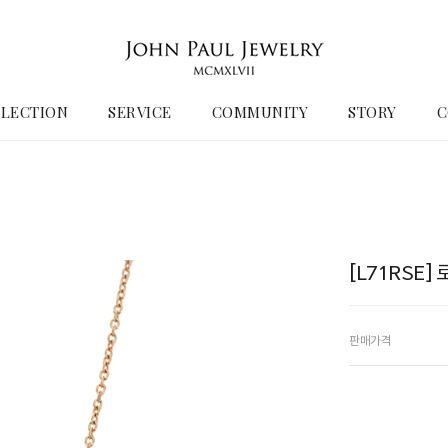
LECTION
SERVICE
COMMUNITY
STORY
C
[L71RSE]
판매가격