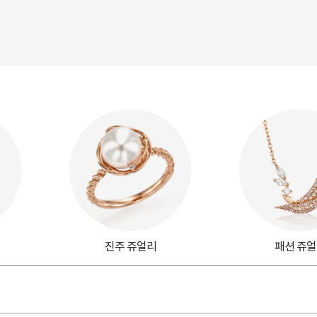
진주 쥬얼리
패션 쥬