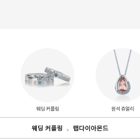
웨딩 커플링
원석 쥬얼리
웨딩 커플링
랩다이아몬드
>