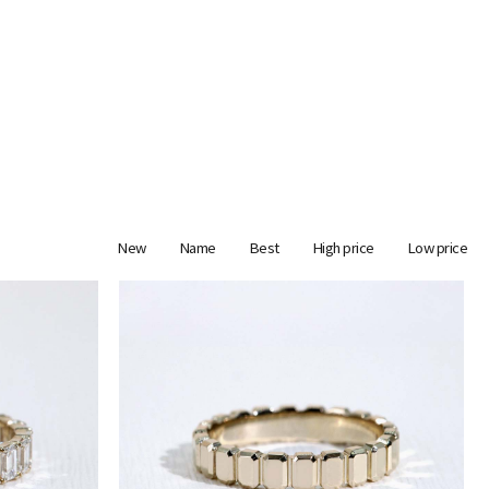
New
Name
Best
High price
Low price