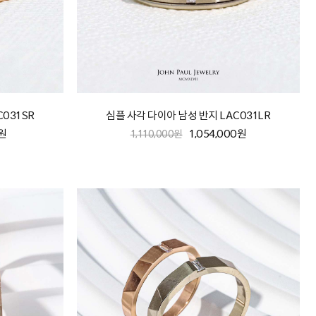
C031SR
심플 사각 다이아 남성 반지 LAC031LR
0원
1,054,000원
1,110,000원