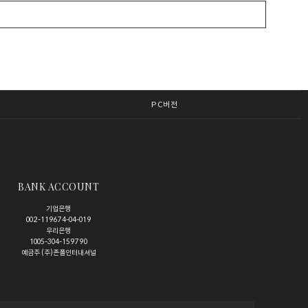
PC버전
BANK ACCOUNT
기업은행
002-119674-04-019
우리은행
1005-304-159790
예금주 (주)존폴인터내셔널