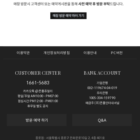
이용약관
개인정보처리방침
이용안내
PC버전
CUSTOMER CENTER
BANK ACCOUNT
1661-5683
기업은행
002-119674-04-019
카카오톡 @존폴쥬얼리
우리은행
평일/주말 AM10:00 - PM07:00
1005-304-159790
점심시간 PM12:00 - PM01:00
예금주 (주)존폴인터내셔널
휴무일 별도 공지
방문 예약 하기
Q&A
종로점 : 서울특별시 종로구 돈화문로10길 2, 4층 401호