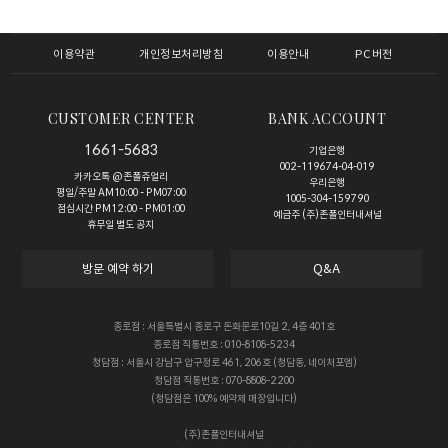
이용약관
개인정보처리방침
이용안내
PC버전
CUSTOMER CENTER
BANK ACCOUNT
1661-5683
기업은행
002-119674-04-019
카카오톡 @존폴쥬얼리
우리은행
평일/주말 AM10:00 - PM07:00
1005-304-159790
점심시간 PM12:00 - PM01:00
예금주 (주)존폴인터내셔널
휴무일 별도 공지
방문 예약 하기
Q&A
종로점 : 서울특별시 종로구 돈화문로10길 2, 4층 401호
종로점 직통번호 : 010-8108-5234
청담점 : 서울시 강남구 압구정로 461, 206호 (청담동, 네이처포엠)
청담점 직통번호 : 070-8808-2200
(청담점은 100% 예약제 매장입니다)
(주)존폴인터내셔널