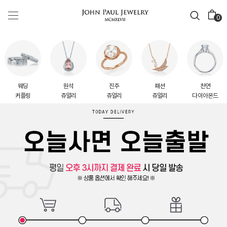
0
웨딩
원석
진주
패션
천연
커플링
쥬얼리
쥬얼리
쥬얼리
다이아몬드